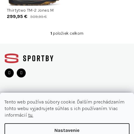
d
d
u
Thirtytwo TM-2 Jones M
u
299,95 €
509,95 €
k
k
t
t
o
1
položiek celkom
o
O
v
v
v
Z
l
á
á
d
p
a
ä
c
t
i
i
e
e
p
r
O NÁKUPE
v
Tento web používa súbory cookie. Ďalším prechádzaním
k
tohto webu vyjadrujete súhlas s ich používaním. Viac
y
Moja objednávka
INFORMÁCIE
informácií
tu.
v
Najčastejšie otázky
ý
O nás
KONTAKT
Nastavenie
p
Vrátenie tovaru