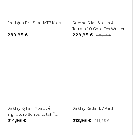
Shotgun Pro Seat MTB Kids
Gaerne G.Ice Storm All
Terrain 1.0 Gore-Tex Winter
239,95 €
229,95 €
279,95 €
Oakley Kylian Mbappé
Oakley Radar EV Path
Signature Series Latch™
214,95 €
213,95 €
Panel
214,95 €