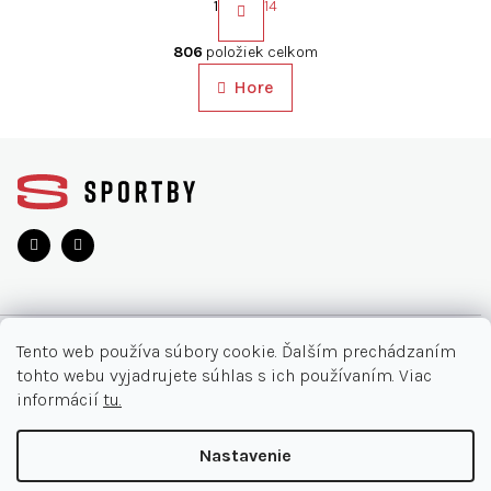
t
1
14
r
O
á
v
806
položiek celkom
n
l
k
Hore
á
o
d
v
a
a
Z
c
n
á
i
i
p
e
e
ä
p
r
t
v
i
k
e
y
v
O NÁKUPE
Tento web používa súbory cookie. Ďalším prechádzaním
ý
tohto webu vyjadrujete súhlas s ich používaním. Viac
p
Moja objednávka
INFORMÁCIE
informácií
tu.
i
s
Najčastejšie otázky
u
O nás
KONTAKT
Nastavenie
Vrátenie tovaru
Akcie