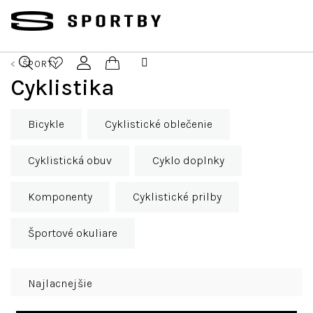
Prejsť
na
obsah
ŠPORTY
Nákupný
Cyklistika
Hľadať
Prihlásenie
košík
Bicykle
Cyklistické oblečenie
Cyklistická obuv
Cyklo doplnky
Komponenty
Cyklistické prilby
Športové okuliare
R
Najlacnejšie
a
d