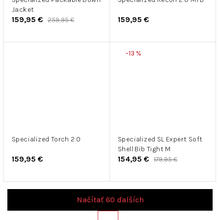
Jacket
159,95 €
159,95 €
259,95 €
–13 %
Specialized Torch 2.0
Specialized SL Expert Soft
Shell Bib Tight M
159,95 €
154,95 €
179,95 €
Načítať 60 ďalších
S