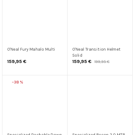
O'Neal Fury Mahalo Multi
O'Neal Transition Helmet
Solid
159,95 €
159,95 €
199,95 €
–38 %
Specialized Packable Down
Specialized Recon 2.0 MTB