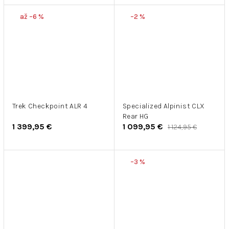
až –6 %
–2 %
Trek Checkpoint ALR 4
Specialized Alpinist CLX
Rear HG
1 399,95 €
1 099,95 €
1 124,95 €
–3 %