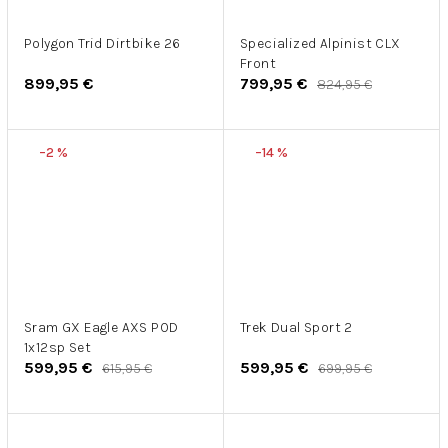
Polygon Trid Dirtbike 26
Specialized Alpinist CLX
Front
899,95 €
799,95 €
824,95 €
–2 %
–14 %
Sram GX Eagle AXS POD
Trek Dual Sport 2
1x12sp Set
599,95 €
599,95 €
615,95 €
699,95 €