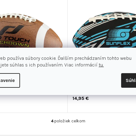
web používa súbory cookie. Ďalším prechádzaním tohto webu
jete súhlas s ich používaním. Viac informácií
tu.
avenie
Súh
ouch Down
Sunflex Neoprene American Foo
14,95 €
4
položiek celkom
O
v
l