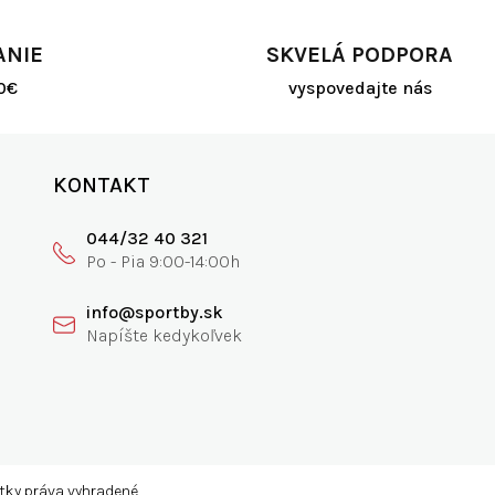
ANIE
SKVELÁ PODPORA
0€
vyspovedajte nás
KONTAKT
044/32 40 321
info@sportby.sk
etky práva vyhradené.