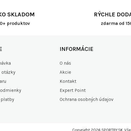
á
d
KO SKLADOM
RÝCHLE DOD
a
c
00+ produktov
zdarma od 15
i
e
p
r
E
INFORMÁCIE
v
k
návka
O nás
y
v
e otázky
Akcie
ý
p
aru
Kontakt
i
podmienky
Expert Point
s
u
 platby
Ochrana osobných údajov
Copyright 2026
SPORTBY.SK
. Vš