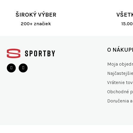
ŠIROKÝ VÝBER
VŠET
200+ značiek
15.0
Z
á
O NÁKUP
p
ä
Moja objed
t
Najčastejši
i
e
Vrátenie tov
Obchodné 
Doručenia a