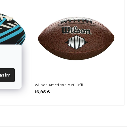
lasím
tball
Wilson American MVP Offi
16,95 €