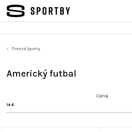
Prejsť
na
obsah
Tímové športy
Americký futbal
R
Cena
a
d
14
€
e
n
i
V