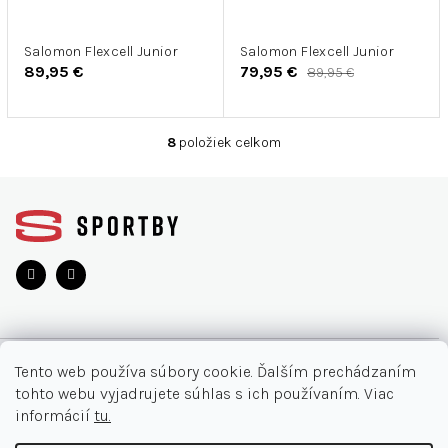
Salomon Flexcell Junior
Salomon Flexcell Junior
89,95 €
79,95 €
89,95 €
8
položiek celkom
O
v
Z
l
á
á
d
p
a
ä
c
t
i
i
e
e
p
r
O NÁKUPE
v
Tento web používa súbory cookie. Ďalším prechádzaním
k
tohto webu vyjadrujete súhlas s ich používaním. Viac
y
Moja objednávka
INFORMÁCIE
informácií
tu.
v
Najčastejšie otázky