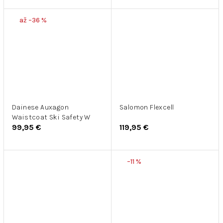
až –36 %
Dainese Auxagon
Salomon Flexcell
Waistcoat Ski Safety W
99,95 €
119,95 €
–11 %