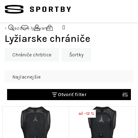
Prejsť
na
obsah
Zjazdové lyžovanie
Nákupný
Lyžiarske chrániče
Hľadať
Prihlásenie
košík
Chrániče chrbtice
Šortky
R
Najlacnejšie
a
d
e
Otvoriť filter
n
V
i
až –12 %
ý
e
p
p
i
r