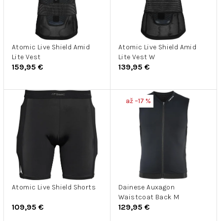
s
o
p
d
r
u
o
k
d
Atomic Live Shield Amid
Atomic Live Shield Amid
t
Lite Vest
Lite Vest W
u
o
159,95 €
139,95 €
k
v
t
o
až –17 %
v
Atomic Live Shield Shorts
Dainese Auxagon
Waistcoat Back M
109,95 €
129,95 €