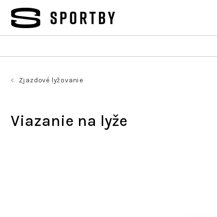
Prejsť
na
obsah
Zjazdové lyžovanie
Viazanie na lyže