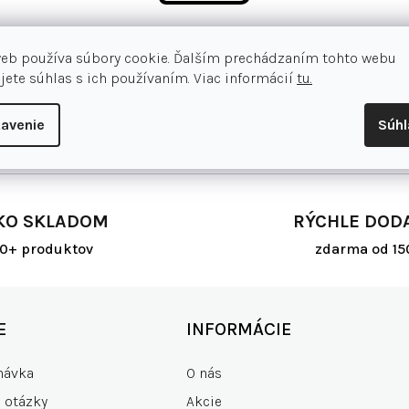
Môžete sa ale pozrieť na ostatné kategórie.
web používa súbory cookie. Ďalším prechádzaním tohto webu
jete súhlas s ich používaním. Viac informácií
tu.
Späť do obchodu
avenie
Súh
KO SKLADOM
RÝCHLE DOD
00+ produktov
zdarma od 15
E
INFORMÁCIE
návka
O nás
e otázky
Akcie