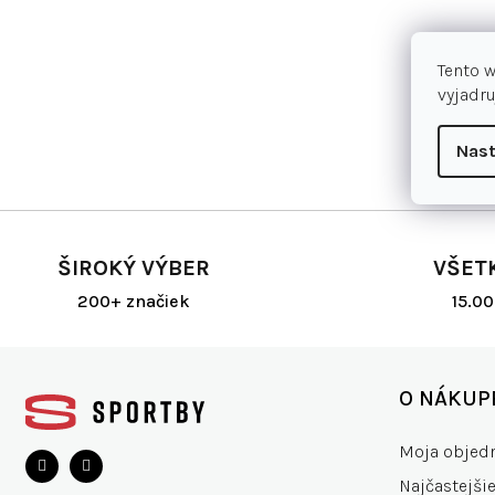
Tento 
vyjadru
Nast
ŠIROKÝ VÝBER
VŠET
200+ značiek
15.0
Z
á
O NÁKUP
p
ä
Moja objed
t
Najčastejši
i