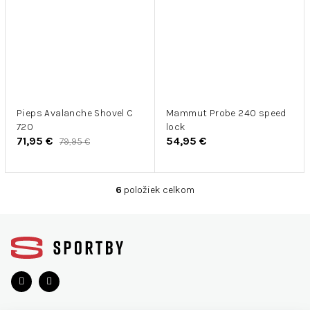
Pieps Avalanche Shovel C
Mammut Probe 240 speed
720
lock
71,95 €
54,95 €
79,95 €
6
položiek celkom
O
v
Z
l
á
á
d
p
a
ä
c
t
i
i
e