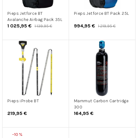
r
u
o
k
d
Pieps Jetforce BT
Pieps Jetforce BT Pack 25L
t
Avalanche Airbag Pack 35L
u
o
1 025,95 €
994,95 €
1 139,95 €
1 219,95 €
k
v
t
o
v
Pieps iProbe BT
Mammut Carbon Cartridge
300
219,95 €
164,95 €
–10 %