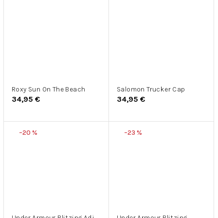
Roxy Sun On The Beach
Salomon Trucker Cap
34,95 €
34,95 €
–20 %
–23 %
Under Armour Blitzing Adj
Under Armour Blitzing