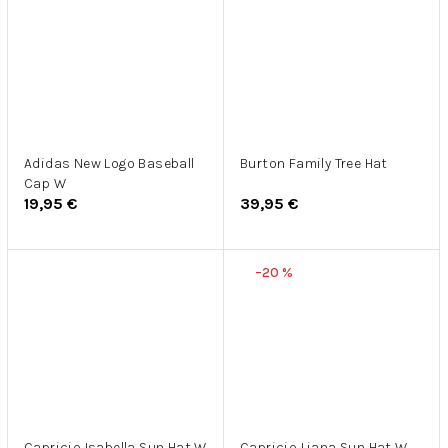
Adidas New Logo Baseball
Burton Family Tree Hat
Cap W
19,95 €
39,95 €
–20 %
Capricio Isabella Sun Hat W
Capricio Liana Sun Hat W