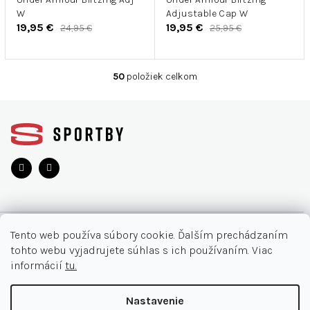
W
Adjustable Cap W
19,95 €
19,95 €
24,95 €
25,95 €
50
položiek celkom
O
v
Z
l
á
á
d
p
a
ä
c
t
i
i
e
e
p
r
O NÁKUPE
v
Tento web používa súbory cookie. Ďalším prechádzaním
k
tohto webu vyjadrujete súhlas s ich používaním. Viac
y
Moja objednávka
INFORMÁCIE
informácií
tu.
v
Najčastejšie otázky
ý
O nás
KONTAKT
Nastavenie
p
Vrátenie tovaru