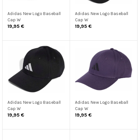
r
u
o
k
d
Adidas New Logo Baseball
Adidas New Logo Baseball
t
Cap W
Cap W
u
o
19,95 €
19,95 €
k
v
t
o
v
Adidas New Logo Baseball
Adidas New Logo Baseball
Cap W
Cap W
19,95 €
19,95 €