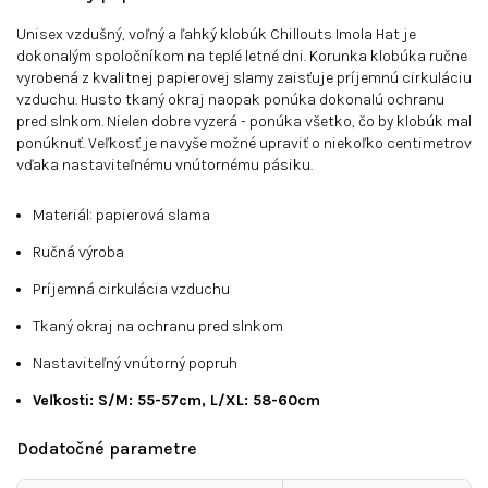
Unisex vzdušný, voľný a ľahký klobúk Chillouts Imola Hat je
dokonalým spoločníkom na teplé letné dni. Korunka klobúka ručne
vyrobená z kvalitnej papierovej slamy zaisťuje príjemnú cirkuláciu
vzduchu. Husto tkaný okraj naopak ponúka dokonalú ochranu
pred slnkom. Nielen dobre vyzerá - ponúka všetko, čo by klobúk mal
ponúknuť. Veľkosť je navyše možné upraviť o niekoľko centimetrov
vďaka nastaviteľnému vnútornému pásiku.
Materiál: papierová slama
Ručná výroba
Príjemná cirkulácia vzduchu
Tkaný okraj na ochranu pred slnkom
Nastaviteľný vnútorný popruh
Veľkosti: S/M: 55-57cm, L/XL
: 58-60cm
Dodatočné parametre