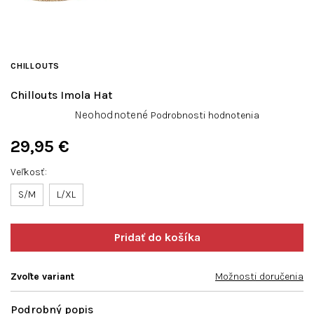
CHILLOUTS
Chillouts Imola Hat
Priemerné
Neohodnotené
Podrobnosti hodnotenia
hodnotenie
produktu
29,95 €
je
Jednotková
0,0
Veľkosť
cena:
z
S/M
L/XL
5
hviezdičiek.
Zvoľte variant
Možnosti doručenia
Podrobný popis