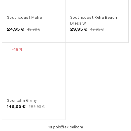
Southcoast Malia
Southcoast Reka Beach
Dress W
24,95 €
29,95 €
49,99 €
49,95 €
–48 %
Sportalm Ginny
149,95 €
289,95 €
13
položiek celkom
O