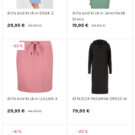
r
u
o
k
d
Alife and Kickin ElliAK Z
Alife and Kickin JenniferAK
t
Dress
u
o
29,95 €
19,95 €
39,95 €
39,95 €
k
v
t
o
–33 %
v
Alife And Kickin LULUAK A
ATHLECIA PASARNA DRESS W
29,95 €
79,95 €
44,95 €
–41 %
–25 %