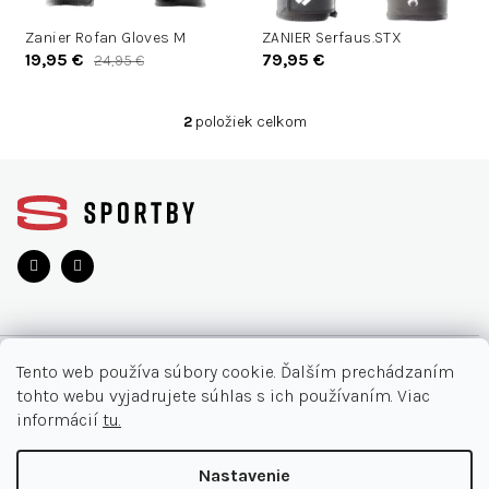
d
d
u
Zanier Rofan Gloves M
ZANIER Serfaus.STX
u
19,95 €
79,95 €
24,95 €
k
k
t
t
o
2
položiek celkom
o
O
v
v
v
Z
l
á
á
d
p
a
ä
c
t
i
i
e
e
p
r
O NÁKUPE
v
Tento web používa súbory cookie. Ďalším prechádzaním
k
tohto webu vyjadrujete súhlas s ich používaním. Viac
y
Moja objednávka
INFORMÁCIE
informácií
tu.
v
Najčastejšie otázky
ý
O nás
KONTAKT
Nastavenie
p
Vrátenie tovaru