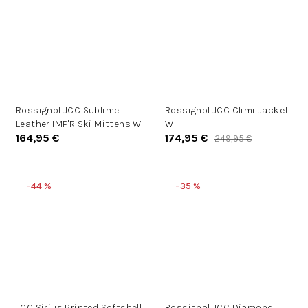
Rossignol JCC Sublime
Rossignol JCC Climi Jacket
Leather IMP'R Ski Mittens W
W
164,95 €
174,95 €
249,95 €
–44 %
–35 %
JCC Sirius Printed Softshell
Rossignol JCC Diamond