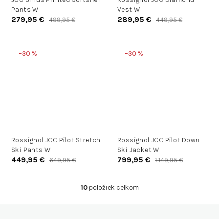
Pants W
Vest W
279,95 €
289,95 €
499,95 €
449,95 €
–30 %
–30 %
Rossignol JCC Pilot Stretch
Rossignol JCC Pilot Down
Ski Pants W
Ski Jacket W
449,95 €
799,95 €
649,95 €
1 149,95 €
10
položiek celkom
O
v
Z
l