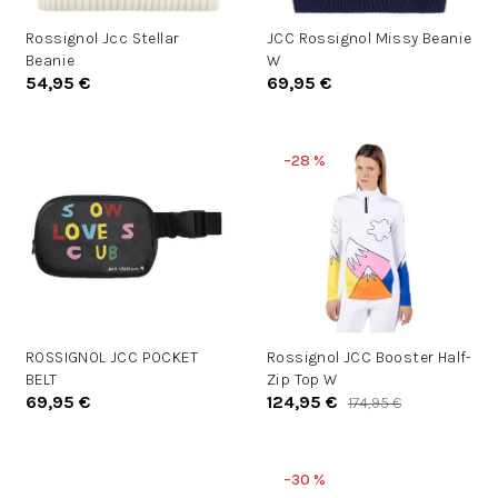
d
d
u
Rossignol Jcc Stellar
JCC Rossignol Missy Beanie
u
Beanie
W
k
k
54,95 €
69,95 €
t
t
o
o
v
v
–28 %
ROSSIGNOL JCC POCKET
Rossignol JCC Booster Half-
BELT
Zip Top W
69,95 €
124,95 €
174,95 €
–30 %