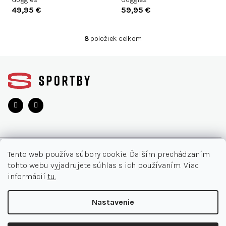
49,95 €
59,95 €
8
položiek celkom
O
v
Z
l
á
á
d
p
a
ä
c
t
i
i
e
e
p
r
O NÁKUPE
v
Tento web používa súbory cookie. Ďalším prechádzaním
k
tohto webu vyjadrujete súhlas s ich používaním. Viac
y
Moja objednávka
INFORMÁCIE
informácií
tu.
v
Najčastejšie otázky
ý
O nás
KONTAKT
Nastavenie
p
Vrátenie tovaru
i
Akcie
Obchodné podmienky
s
044/32 40 321