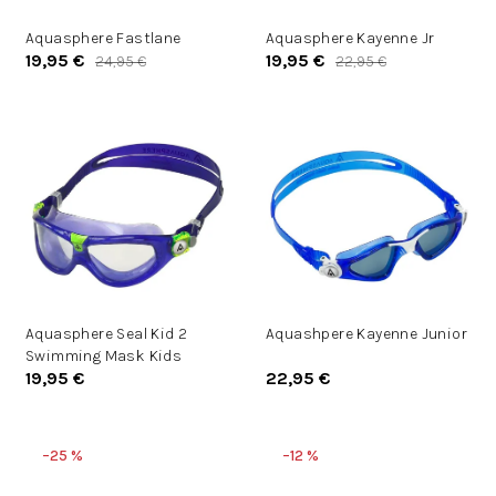
d
d
u
Aquasphere Fastlane
Aquasphere Kayenne Jr
u
19,95 €
19,95 €
24,95 €
22,95 €
k
k
t
t
o
o
v
v
Aquasphere Seal Kid 2
Aquashpere Kayenne Junior
Swimming Mask Kids
19,95 €
22,95 €
–25 %
–12 %