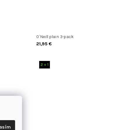
O´Neill plain 3-pack
21,95 €
2 + 1
lasím