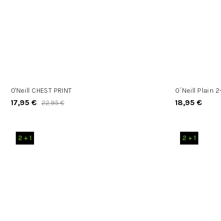
O'Neill CHEST PRINT
O´Neill Plain 
17,95 €
18,95 €
22,95 €
2 + 1
2 + 1