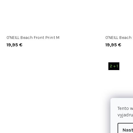
O'NEILL Beach Front Print M
O'NEILL Beach 
19,95 €
19,95 €
2 + 1
Tento 
vyjadru
Nast