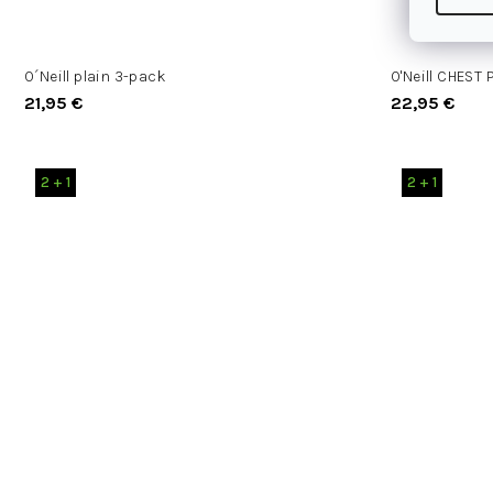
O´Neill plain 3-pack
O'Neill CHEST 
21,95 €
22,95 €
2 + 1
2 + 1