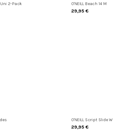
t Uni 2-Pack
O'NEILL Beach 14 M
29,95 €
ides
O'NEILL Script Slide W
29,95 €