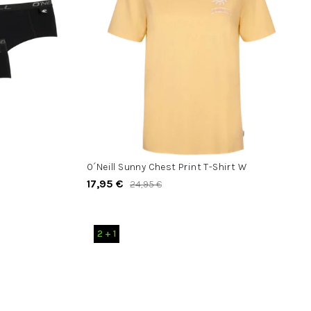
O´Neill Sunny Chest Print T-Shirt W
17,95 €
24,95 €
2 + 1