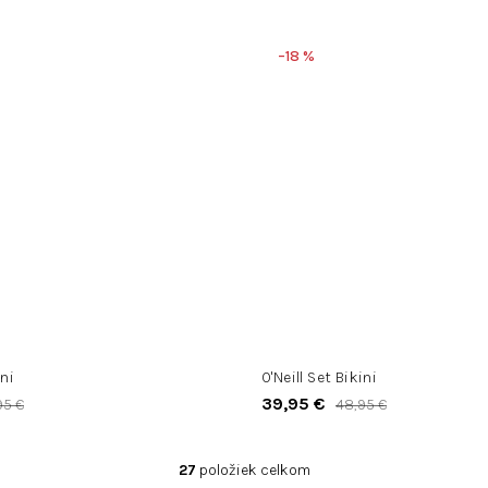
–18 %
ini
O'Neill Set Bikini
39,95 €
95 €
48,95 €
27
položiek celkom
O