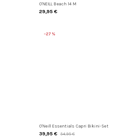
O'NEILL Beach 14 M
29,95 €
–27 %
O'Neill Essentials Capri Bikini-Set
39,95 €
54,95 €