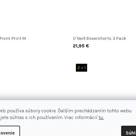
Front Print M
O´Neill Boxershorts 3 Pack
21,95 €
2 + 1
web používa súbory cookie. Ďalším prechádzaním tohto webu
jete súhlas s ich používaním. Viac informácií
tu.
avenie
Súh