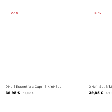
–27 %
–18 %
O'Neill Essentials Capri Bikini-Set
O'Neill Set Bik
39,95 €
39,95 €
54,95 €
48,