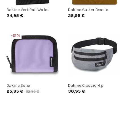
d
d
u
Dakine Vert Rail Wallet
Dakine Cutter Beanie
u
24,95 €
25,95 €
k
k
t
t
o
o
–21 %
v
v
Dakine Soho
Dakine Classic Hip
25,95 €
30,95 €
32,95 €