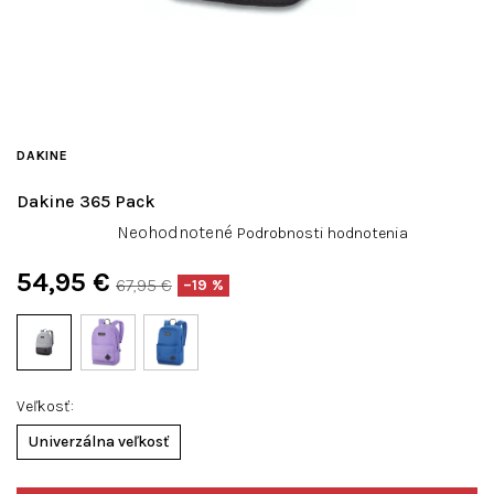
DAKINE
Dakine 365 Pack
Priemerné
Neohodnotené
Podrobnosti hodnotenia
hodnotenie
produktu
54,95 €
67,95 €
–19 %
je
Jednotková
0,0
cena:
z
5
hviezdičiek.
Veľkosť
Univerzálna veľkosť