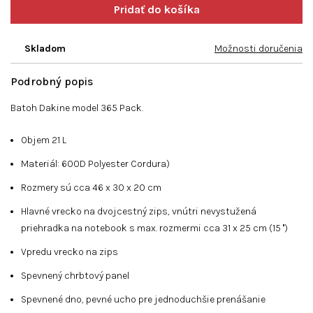
Skladom
Možnosti doručenia
Podrobný popis
Batoh Dakine model 365 Pack.
Objem 21 L
Materiál: 600D Polyester Cordura)
Rozmery sú cca 46 x 30 x 20 cm
Hlavné vrecko na dvojcestný zips, vnútri nevystužená
priehradka na notebook s max. rozmermi cca 31 x 25 cm (15 '')
Vpredu vrecko na zips
Spevnený chrbtový panel
Spevnené dno, pevné ucho pre jednoduchšie prenášanie