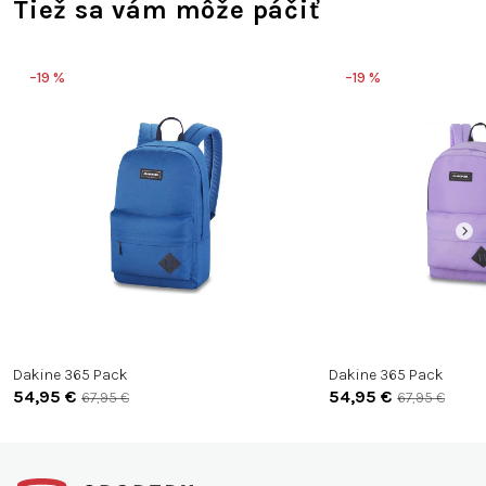
Tiež sa vám môže páčiť
–19 %
–19 %
Dakine 365 Pack
Dakine 365 Pack
54,95 €
54,95 €
67,95 €
67,95 €
Z
á