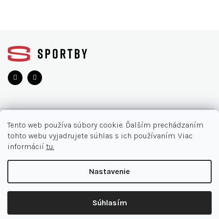
Z
á
p
ä
t
i
e
O NÁKUPE
Tento web používa súbory cookie. Ďalším prechádzaním
tohto webu vyjadrujete súhlas s ich používaním. Viac
Moja objednávka
INFORMÁCIE
informácií
tu.
Najčastejšie otázky
O nás
KONTAKT
Nastavenie
Vrátenie tovaru
Akcie
Obchodné podmienky
044/32 40 321
Copyright 2026
SPORTBY.SK
. Všetky práva vyhradené.
Kontakt
Súhlasím
Doručenia a platby
Expert Point
Shoptet Premium
|
mime digital