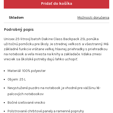
Skladom
Možnosti doručenia
Podrobný popis
Unisex 25-litrový batoh Dakine Class Backpack 25L ponúka
užitočnú pomôcku pre školy. Je strednej veľkosti a všestranný. Má
základné funkcie vrátane veľkej hlavnej priehradky s priehradkou
na notebook a veľa miesta na knihy a zakladače. Vďaka zmesi
vreciek sa školské potreby dajú ľahko uchopiť.
Materiál: 100% polyester
Objem: 25 L
Nevystužené puzdro na notebook je vhodné pre väčšinu 16-
palcových notebookov
Bočné sieťované vrecko
Polstrované chrbtové panely a ramenné popruhy