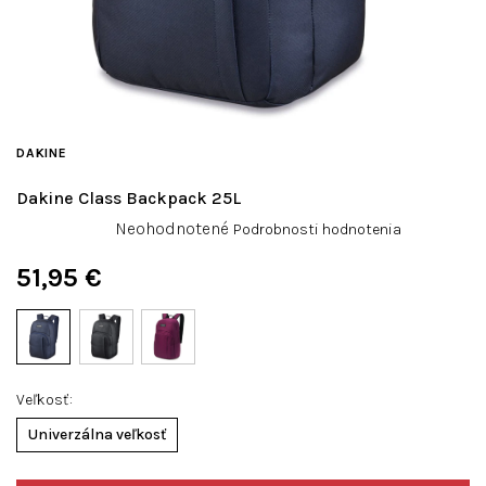
DAKINE
Dakine Class Backpack 25L
Priemerné
Neohodnotené
Podrobnosti hodnotenia
hodnotenie
produktu
51,95 €
je
Jednotková
0,0
cena:
z
5
hviezdičiek.
Veľkosť
Univerzálna veľkosť