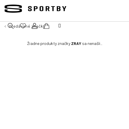
Prejsť
na
obsah
Predávané značky
Nákupný
Hľadať
Prihlásenie
Žiadne produkty značky
ZRAY
sa nenašli...
košík