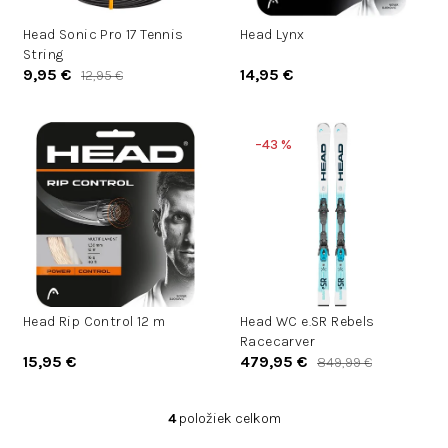
d
d
u
Head Sonic Pro 17 Tennis
Head Lynx
u
String
k
k
9,95 €
14,95 €
12,95 €
t
t
o
o
v
v
–43 %
Head Rip Control 12 m
Head WC e.SR Rebels
Racecarver
15,95 €
479,95 €
849,99 €
4
položiek celkom
O
v