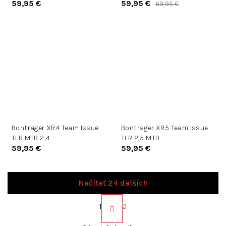
59,95 €
59,95 €
69,95 €
Bontrager XR4 Team Issue
Bontrager XR5 Team Issue
TLR MTB 2,4
TLR 2,5 MTB
59,95 €
59,95 €
Načítať 24 ďalších
S
t
1
2
r
O
á