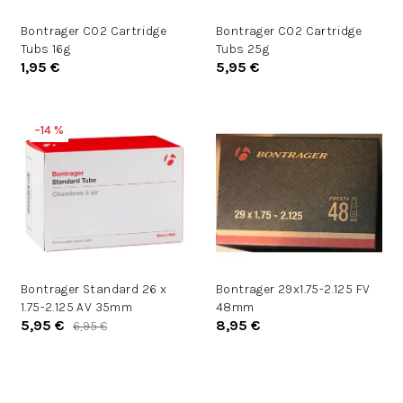
d
d
u
Bontrager CO2 Cartridge
Bontrager CO2 Cartridge
u
Tubs 16g
Tubs 25g
k
k
1,95 €
5,95 €
t
t
o
o
v
v
–14 %
Bontrager Standard 26 x
Bontrager 29x1.75-2.125 FV
1.75-2.125 AV 35mm
48mm
5,95 €
8,95 €
6,95 €