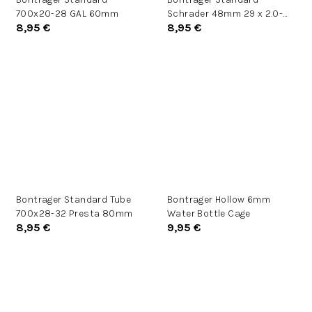
700x20-28 GAL 60mm
Schrader 48mm 29 x 2.0-
8,95 €
8,95 €
2.4
Bontrager Standard Tube
Bontrager Hollow 6mm
700x28-32 Presta 80mm
Water Bottle Cage
8,95 €
9,95 €