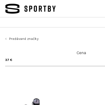
Prejsť
na
obsah
Predávané značky
Cena
37
€
R
V
a
ý
d
p
e
i
n