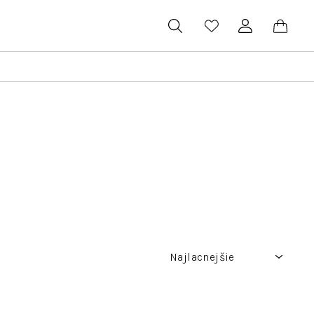
Hľadať
Prihlásenie
Náku
koší
Najlacnejšie