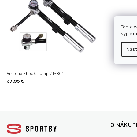
s
i
p
e
r
p
o
Tento 
r
d
vyjadru
o
u
d
k
Nast
u
t
k
o
t
v
o
Airbone Shock Pump ZT-801
v
37,95 €
Z
á
O NÁKUP
p
ä