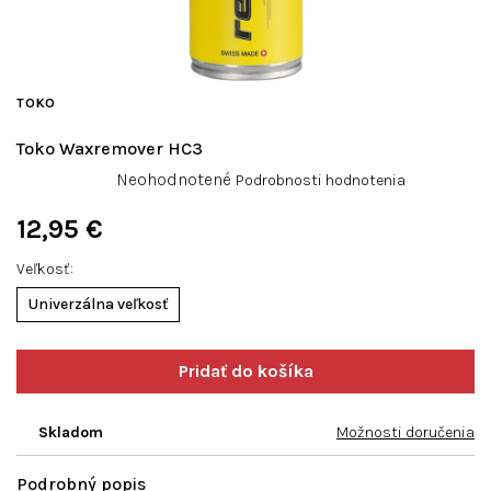
TOKO
Toko Waxremover HC3
Priemerné
Neohodnotené
Podrobnosti hodnotenia
hodnotenie
produktu
12,95 €
je
Jednotková
0,0
Veľkosť
cena:
z
Univerzálna veľkosť
5
hviezdičiek.
Skladom
Možnosti doručenia
Podrobný popis