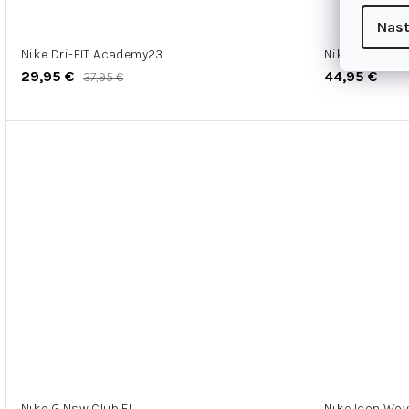
Nast
Nike Dri-FIT Academy23
Nike Dri-FIT M
29,95 €
44,95 €
37,95 €
Nike G Nsw Club Fl
Nike Icon Wov