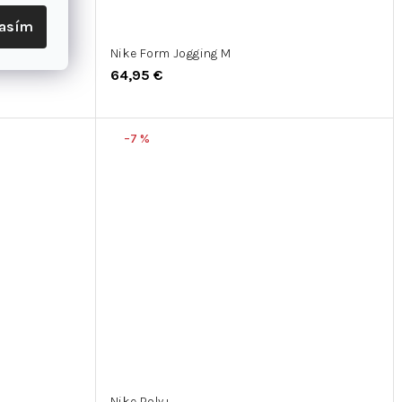
lasím
enger
Nike Form Jogging M
64,95 €
–7 %
Nike Poly+