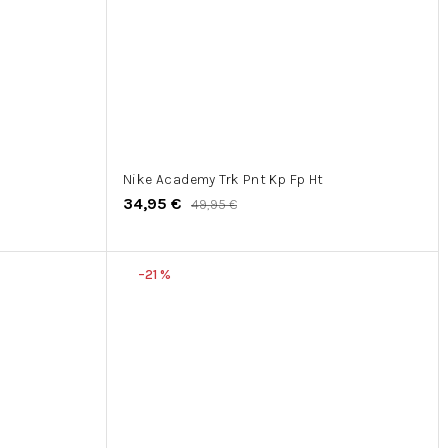
Nike Academy Trk Pnt Kp Fp Ht
34,95 €
49,95 €
–21 %