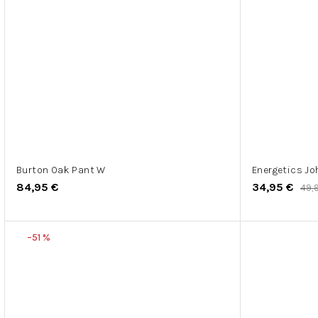
Burton Oak Pant W
Energetics Joh
84,95 €
34,95 €
49,
–51 %