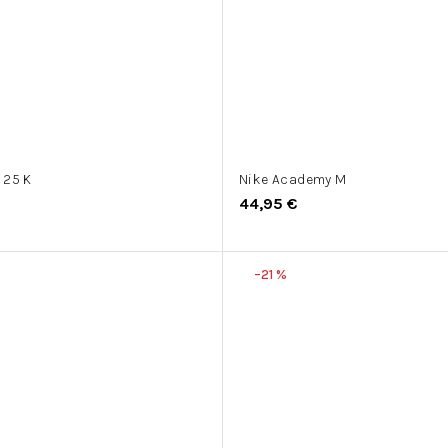
 25 K
Nike Academy M
44,95 €
–21 %