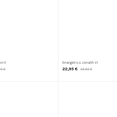
n II
Energetics Jonath VI
22,95 €
95 €
34,95 €