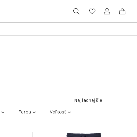
Hľadať
Prihlásenie
Náku
koší
Najlacnejšie
Farba
Veľkosť