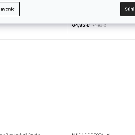
avenie
Súh
ulti Pants Older Kids
Nike Dri-FIT Run Division Chall
64,95 €
74,95 €
en Basketball Pants
NIKE NF DF TOTAL M