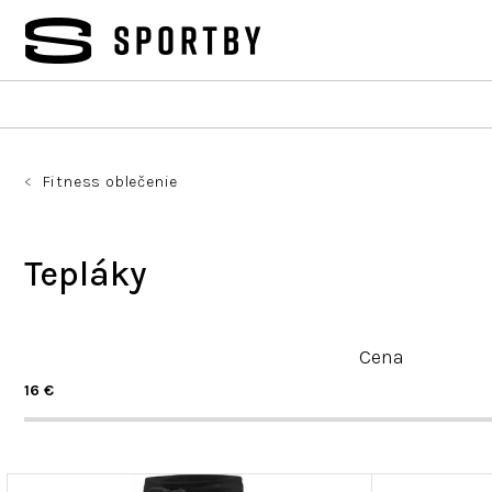
Prejsť
na
obsah
Fitness oblečenie
Tepláky
R
Cena
a
d
16
€
e
n
i
V