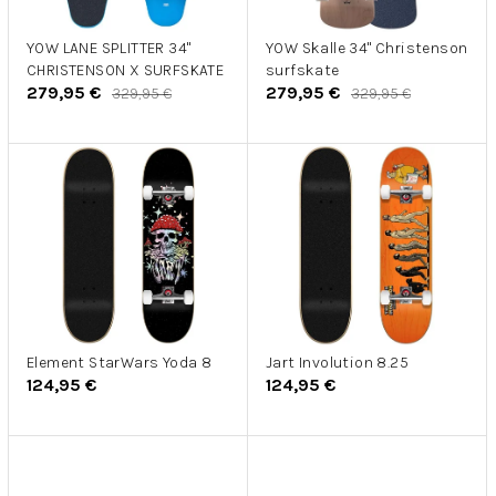
r
u
o
k
d
YOW LANE SPLITTER 34"
YOW Skalle 34" Christenson
t
CHRISTENSON X SURFSKATE
surfskate
u
o
279,95 €
279,95 €
329,95 €
329,95 €
k
v
t
o
v
Element StarWars Yoda 8
Jart Involution 8.25
124,95 €
124,95 €