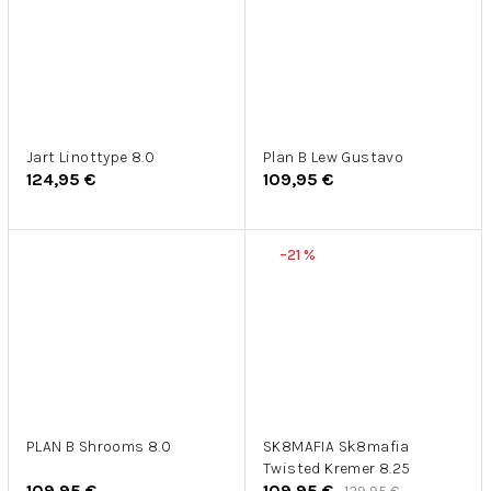
Jart Linottype 8.0
Plan B Lew Gustavo
124,95 €
109,95 €
–21 %
PLAN B Shrooms 8.0
SK8MAFIA Sk8mafia
Twisted Kremer 8.25
109,95 €
109,95 €