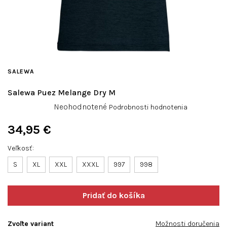
SALEWA
Salewa Puez Melange Dry M
Priemerné
Neohodnotené
Podrobnosti hodnotenia
hodnotenie
produktu
34,95 €
je
Jednotková
0,0
Veľkosť
cena:
z
S
XL
XXL
XXXL
997
998
5
hviezdičiek.
Zvoľte variant
Možnosti doručenia