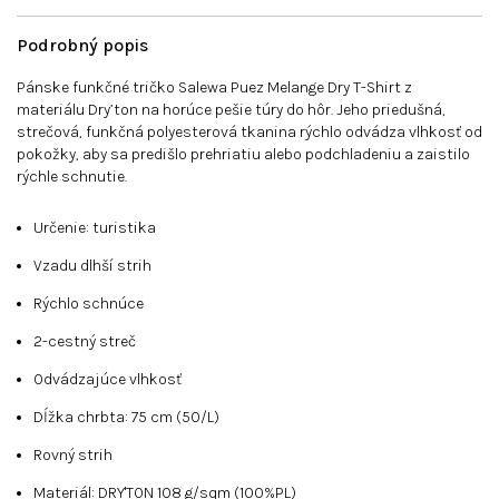
Podrobný popis
Pánske funkčné tričko Salewa Puez Melange Dry T-Shirt z
materiálu Dry’ton na horúce pešie túry do hôr. Jeho priedušná,
strečová, funkčná polyesterová tkanina rýchlo odvádza vlhkosť od
pokožky, aby sa predišlo prehriatiu alebo podchladeniu a zaistilo
rýchle schnutie.
Určenie:
turistika
Vzadu dlhší strih
Rýchlo schnúce
2-cestný streč
Odvádzajúce vlhkosť
Dĺžka chrbta: 75 cm (50/L)
Rovný strih
Materiál: DRY'TON 108 g/sqm (100%PL)