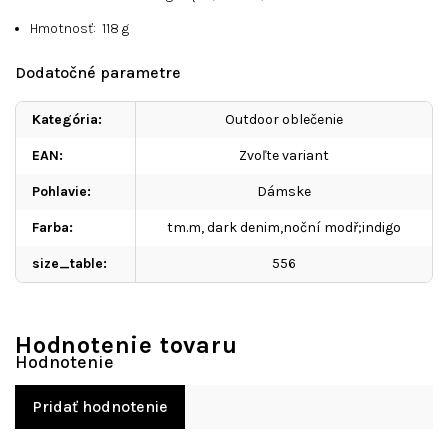
Hmotnosť:
118
g
Dodatočné parametre
Kategória
:
Outdoor oblečenie
EAN
:
Zvoľte variant
Pohlavie
:
Dámske
Farba
:
tm.m, dark denim,noční modř;indigo
size_table
:
556
Hodnotenie tovaru
Pridať hodnotenie