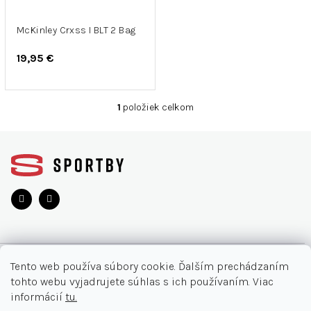
r
u
o
k
d
McKinley Crxss I BLT 2 Bag
t
u
o
19,95 €
k
v
t
o
1
položiek celkom
O
v
v
Z
l
á
á
d
p
a
ä
c
t
i
i
e
e
p
r
O NÁKUPE
v
Tento web používa súbory cookie. Ďalším prechádzaním
k
tohto webu vyjadrujete súhlas s ich používaním. Viac
y
Moja objednávka
INFORMÁCIE
informácií
tu.
v