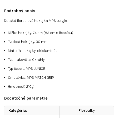
Podrobný popis
Detská florbalová hokejka MPS Jungle.
Dĺžka hokejky: 74 cm (83 cm s čepeľou)
Tvrdosť hokejky: 30 mm
Materiál hokejky: sklolaminát
Tvar rukoväte: Okrúhly
Typ čepele: MPS JUNIOR
Omotávka: MPS MATCH GRIP
Hmotnosť: 210g
Dodatočné parametre
Kategória
:
Florbalky