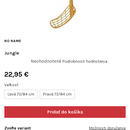
NO NAME
Jungle
Priemerné
Neohodnotené
Podrobnosti hodnotenia
hodnotenie
produktu
22,95 €
je
Jednotková
0,0
Veľkosť
cena:
z
Ľavá 73/84 cm
Pravá 73/84 cm
5
hviezdičiek.
Zvoľte variant
Možnosti doručenia