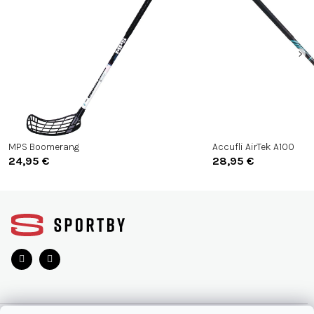
MPS Boomerang
Accufli AirTek A100
24,95 €
28,95 €
Z
á
p
ä
t
i
e