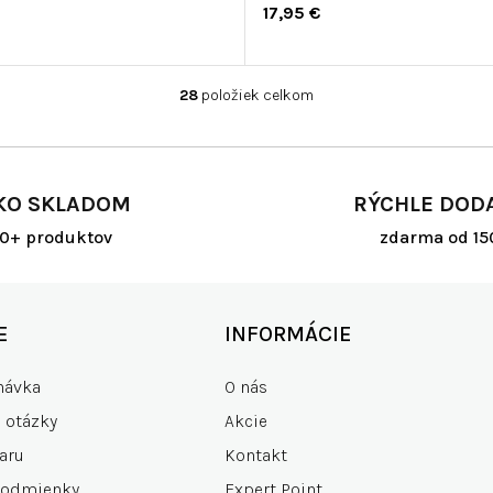
17,95 €
28
položiek celkom
O
v
l
á
d
KO SKLADOM
RÝCHLE DOD
a
c
00+ produktov
zdarma od 15
i
e
p
r
E
INFORMÁCIE
v
k
návka
O nás
y
v
e otázky
Akcie
ý
p
aru
Kontakt
i
podmienky
Expert Point