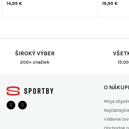
14,95 €
19,95 €
ŠIROKÝ VÝBER
VŠET
200+ značiek
15.0
Z
á
O NÁKUP
p
ä
Moja objed
t
Najčastejši
i
e
Vrátenie tov
Obchodné 