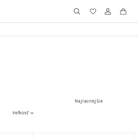
Hľadať
Prihlásenie
Náku
koší
Najlacnejšie
Veľkosť