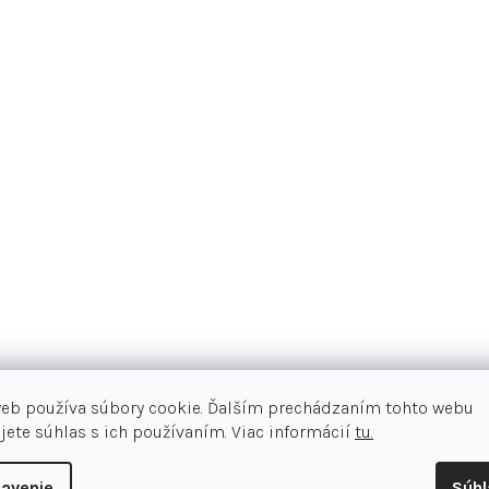
Možnosť zmeny obvodu otočným k
Unisex cyklistická prilba Alpina Pa
štýl a bezpečnosť.
Vďaka Hi-EPS a in
ALPINA zaisťuje, že cyklistická pril
možné cyklistickú prilbu individuál
konštrukcia prilby vytvára nielen ľa
veľa zábavy na dlhých túrach.
Shell vyrobený technológiou in M
web používa súbory cookie. Ďalším prechádzaním tohto webu
Menej baktérií a tvorby zápachu
jete súhlas s ich používaním. Viac informácií
tu.
Sieťky v predných vetracích otv
avenie
Súh