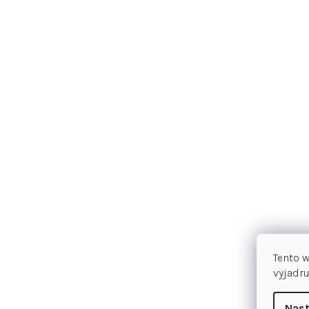
Tento 
vyjadru
Nast