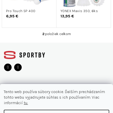
r
u
o
k
d
Pro Touch SP 400
YONEX Mavis 350, 6ks
t
6,95 €
13,95 €
u
o
k
v
t
2
položiek celkom
o
O
v
v
Z
l
á
á
d
p
a
ä
c
t
i
i
e
e
p
r
O NÁKUPE
v
Tento web používa súbory cookie. Ďalším prechádzaním
k
tohto webu vyjadrujete súhlas s ich používaním. Viac
y
Moja objednávka
INFORMÁCIE
informácií
tu.
v
Najčastejšie otázky
ý