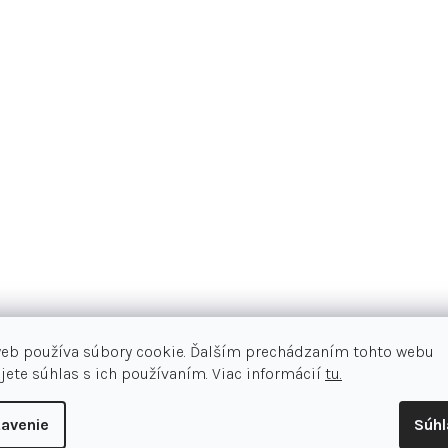
Podrobný popis
web používa súbory cookie. Ďalším prechádzaním tohto webu
jete súhlas s ich používaním. Viac informácií
tu.
Detské cyklistické šortky Speciali
A pretože sme neboli spokojní s tý
avenie
Súh
Vďaka tvarovanému dizajnu doko