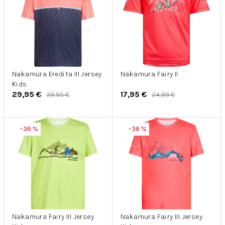
p
p
i
r
s
o
p
d
r
u
o
k
d
Nakamura Eredita III Jersey
Nakamura Fairy II
t
Kids
u
o
29,95 €
17,95 €
39,95 €
24,99 €
k
v
t
o
–36 %
–36 %
v
Nakamura Fairy III Jersey
Nakamura Fairy III Jersey