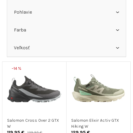
u
k
Pohlavie
t
o
v
Farba
Veľkosť
V
–14 %
ý
p
i
s
p
r
o
d
Salomon Cross Over 2 GTX
Salomon Elixir Activ GTX
W
Hiking W
u
119,95 €
129,95 €
139,95 €