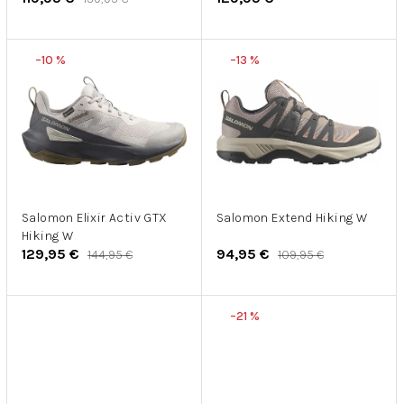
k
t
o
–10 %
–13 %
v
Salomon Elixir Activ GTX
Salomon Extend Hiking W
Hiking W
129,95 €
94,95 €
144,95 €
109,95 €
–21 %