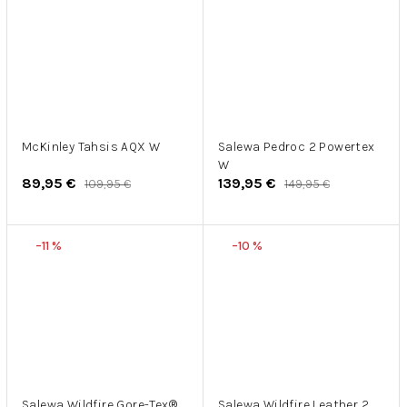
McKinley Tahsis AQX W
Salewa Pedroc 2 Powertex
W
89,95 €
139,95 €
109,95 €
149,95 €
–11 %
–10 %
Salewa Wildfire Gore-Tex®
Salewa Wildfire Leather 2