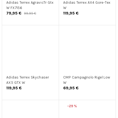
Adidas Terrex AgravicTr Gtx
Adidas Terrex AX4 Gore-Tex
W FX7156
W
79,95 €
119,95 €
99,95 €
Adidas Terrex Skychaser
CMP Campagnolo Rigel Low
AX5 GTX W
W
119,95 €
69,95 €
–29 %