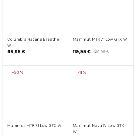
Columbia Hatana Breathe
Mammut MTR 71 Low GTX W
W
69,95 €
119,95 €
169,95 €
–50 %
–11 %
Mammut MTR 71 Low GTX W
Mammut Nova IV Low GTX
W