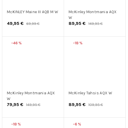
McKINLEY Maine III AQB M W
McKinley Montmania AQX
W
49,95 €
89,95 €
69,99 €
149,95 €
–46 %
–18 %
McKinley Montmania AQX
McKinley Tahsis AQX W
W
79,95 €
89,95 €
149,95 €
109,95 €
–18 %
–6 %