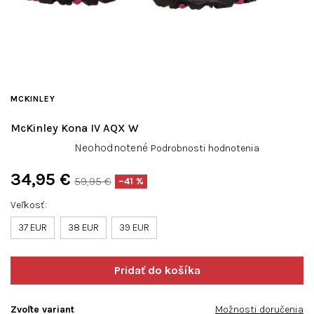
MCKINLEY
McKinley Kona IV AQX W
Priemerné
Neohodnotené
Podrobnosti hodnotenia
hodnotenie
produktu
34,95 €
59,95 €
–41 %
je
Jednotková
0,0
Veľkosť
cena:
z
37 EUR
38 EUR
39 EUR
5
hviezdičiek.
Zvoľte variant
Možnosti doručenia