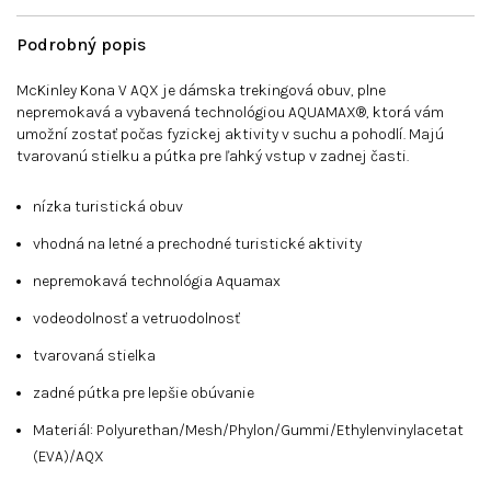
Podrobný popis
McKinley Kona V AQX je dámska trekingová obuv, plne
nepremokavá a vybavená technológiou AQUAMAX®, ktorá vám
umožní zostať počas fyzickej aktivity v suchu a pohodlí. Majú
tvarovanú stielku a pútka pre ľahký vstup v zadnej časti.
nízka turistická obuv
vhodná na letné a prechodné turistické aktivity
nepremokavá technológia Aquamax
vodeodolnosť a vetruodolnosť
tvarovaná stielka
zadné pútka pre lepšie obúvanie
Materiál: Polyurethan/Mesh/Phylon/Gummi/Ethylenvinylacetat
(EVA)/AQX