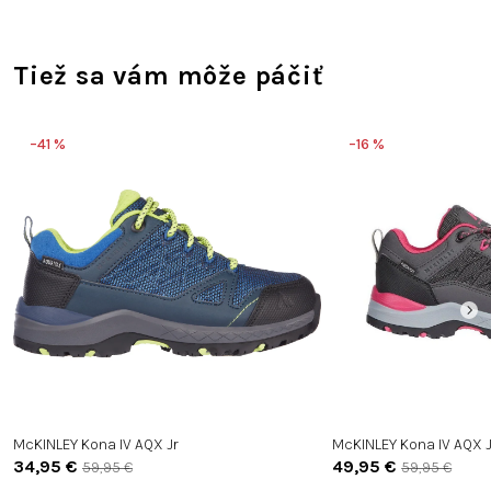
Tiež sa vám môže páčiť
–41 %
–16 %
McKINLEY Kona IV AQX Jr
McKINLEY Kona IV AQX J
34,95 €
49,95 €
59,95 €
59,95 €