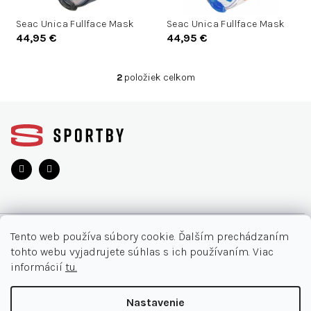
d
d
u
Seac Unica Fullface Mask
Seac Unica Fullface Mask
u
44,95 €
44,95 €
k
k
t
t
o
2
položiek celkom
o
O
v
v
v
Z
l
á
á
d
p
a
ä
c
t
i
i
e
e
p
r
O NÁKUPE
v
Tento web používa súbory cookie. Ďalším prechádzaním
k
tohto webu vyjadrujete súhlas s ich používaním. Viac
y
Moja objednávka
INFORMÁCIE
informácií
tu.
v
Najčastejšie otázky
ý
O nás
KONTAKT
Nastavenie
p
Vrátenie tovaru