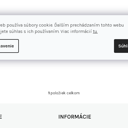
web používa súbory cookie. Ďalším prechádzaním tohto webu
jete súhlas s ich používaním. Viac informácií
tu.
avenie
Súh
1
položiek celkom
O
v
l
á
E
INFORMÁCIE
d
a