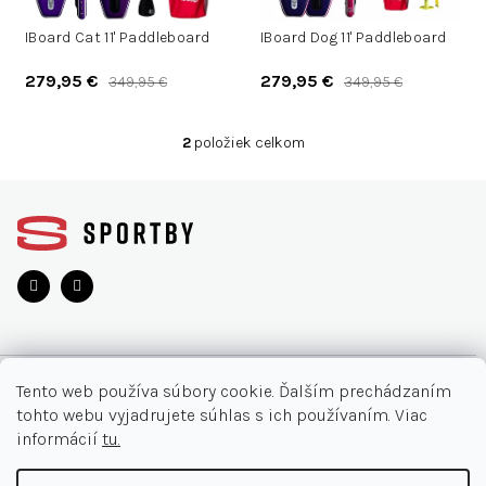
d
d
u
IBoard Cat 11' Paddleboard
IBoard Dog 11' Paddleboard
u
k
k
279,95 €
279,95 €
349,95 €
349,95 €
t
t
o
o
v
2
položiek celkom
v
O
v
Z
l
á
á
d
p
a
ä
c
t
i
i
e
e
p
r
O NÁKUPE
v
Tento web používa súbory cookie. Ďalším prechádzaním
k
tohto webu vyjadrujete súhlas s ich používaním. Viac
y
Moja objednávka
INFORMÁCIE
informácií
tu.
v
Najčastejšie otázky
ý