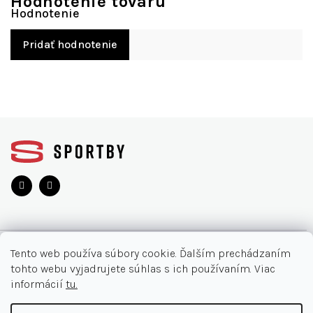
Hodnotenie tovaru
Pridať hodnotenie
Z
á
p
ä
t
i
e
O NÁKUPE
Tento web používa súbory cookie. Ďalším prechádzaním
tohto webu vyjadrujete súhlas s ich používaním. Viac
Moja objednávka
INFORMÁCIE
informácií
tu.
Najčastejšie otázky