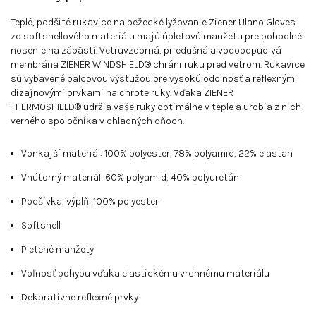
Teplé, podšité rukavice na bežecké lyžovanie Ziener Ulano Gloves
zo softshellového materiálu majú úpletovú manžetu pre pohodlné
nosenie na zápästí. Vetruvzdorná, priedušná a vodoodpudivá
membrána ZIENER WINDSHIELD® chráni ruku pred vetrom. Rukavice
sú vybavené palcovou výstužou pre vysokú odolnosť a reflexnými
dizajnovými prvkami na chrbte ruky. Vďaka ZIENER
THERMOSHIELD® udržia vaše ruky optimálne v teple a urobia z nich
verného spoločníka v chladných dňoch.
Vonkajší materiál: 100% polyester, 78% polyamid, 22% elastan
Vnútorný materiál: 60% polyamid, 40% polyuretán
Podšívka, výplň: 100% polyester
Softshell
Pletené manžety
Voľnosť pohybu vďaka elastickému vrchnému materiálu
Dekoratívne reflexné prvky