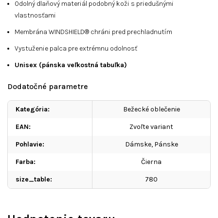
Odolný dlaňový materiál podobný koži s priedušnými
vlastnosťami
Membrána WINDSHIELD® chráni pred prechladnutím
Vystuženie palca pre extrémnu odolnosť
Unisex (pánska veľkostná tabuľka)
Dodatočné parametre
Kategória
:
Bežecké oblečenie
EAN
:
Zvoľte variant
Pohlavie
:
Dámske, Pánske
Farba
:
Čierna
size_table
:
780