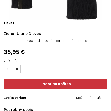
ZIENER
Ziener Ulano Gloves
Priemerné
Neohodnotené
Podrobnosti hodnotenia
hodnotenie
produktu
35,95 €
je
Jednotková
0,0
Veľkosť
cena:
z
9
11
5
hviezdičiek.
Zvoľte variant
Možnosti doručenia
Podrobný popis