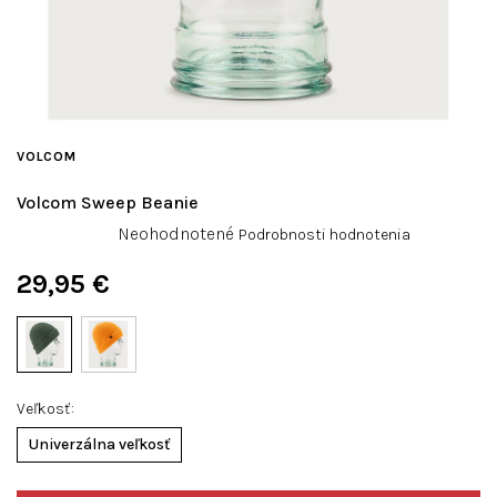
VOLCOM
Volcom Sweep Beanie
Priemerné
Neohodnotené
Podrobnosti hodnotenia
hodnotenie
produktu
29,95 €
je
Jednotková
0,0
cena:
z
5
hviezdičiek.
Veľkosť
Univerzálna veľkosť