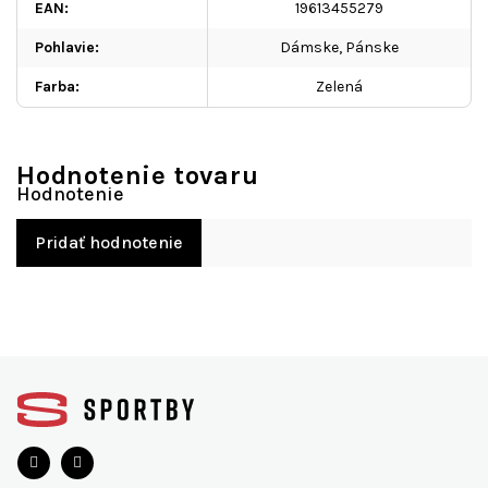
EAN
:
19613455279
Pohlavie
:
Dámske, Pánske
Farba
:
Zelená
Hodnotenie tovaru
Pridať hodnotenie
Z
á
p
ä
t