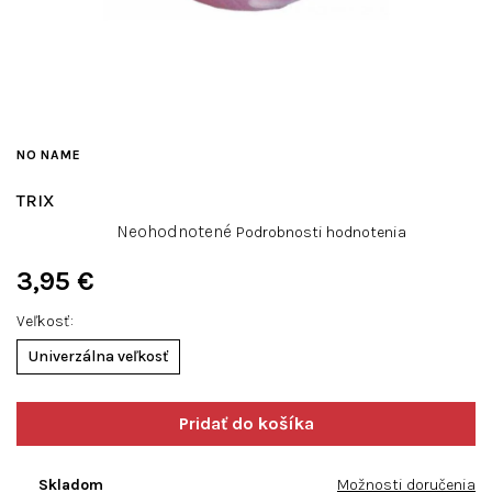
NO NAME
TRIX
Priemerné
Neohodnotené
Podrobnosti hodnotenia
hodnotenie
produktu
3,95 €
je
Jednotková
0,0
Veľkosť
cena:
z
Univerzálna veľkosť
5
hviezdičiek.
Skladom
Možnosti doručenia