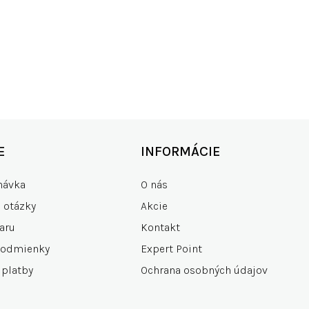
KO SKLADOM
RÝCHLE DOD
00+ produktov
zdarma od 15
E
INFORMÁCIE
návka
O nás
e otázky
Akcie
aru
Kontakt
podmienky
Expert Point
 platby
Ochrana osobných údajov