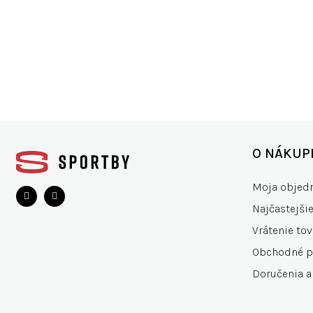
ŠIROKÝ VÝBER
VŠET
200+ značiek
15.0
Z
á
O NÁKUP
p
ä
Moja objed
t
Najčastejši
i
e
Vrátenie tov
Obchodné 
Doručenia a