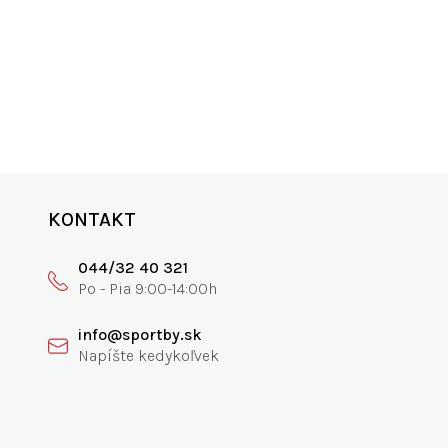
ANIE
SKVELÁ PODPORA
0€
vyspovedajte nás
KONTAKT
044/32 40 321
info@sportby.sk