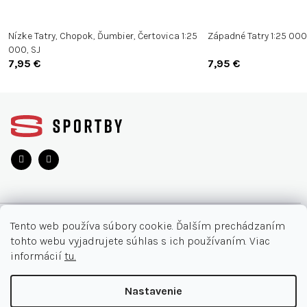
Nízke Tatry, Chopok, Ďumbier, Čertovica 1:25
Západné Tatry 1:25 000
000, SJ
7,95 €
7,95 €
Z
á
p
ä
t
i
e
O NÁKUPE
Tento web používa súbory cookie. Ďalším prechádzaním
tohto webu vyjadrujete súhlas s ich používaním. Viac
Moja objednávka
INFORMÁCIE
informácií
tu.
Najčastejšie otázky
O nás
KONTAKT
Nastavenie
Vrátenie tovaru