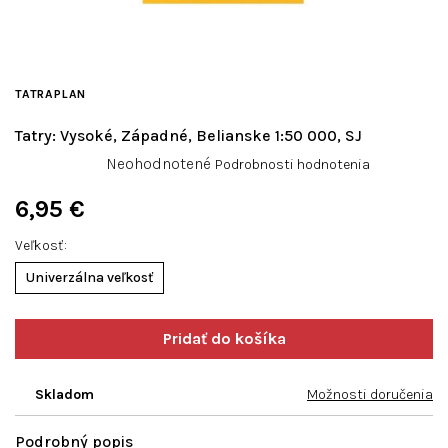
TATRAPLAN
Tatry: Vysoké, Západné, Belianske 1:50 000, SJ
Priemerné
Neohodnotené
Podrobnosti hodnotenia
hodnotenie
produktu
6,95 €
je
Jednotková
0,0
Veľkosť
cena:
z
Univerzálna veľkosť
5
hviezdičiek.
Skladom
Možnosti doručenia
Podrobný popis