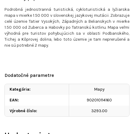
Podrobná jednostranná turistická, cykloturistická a lyžiarska
mapa v mierke 1:50 000 v slovenskej jazykovej mutácii. Zobrazuje
celé územie Tatier Vysokých, Západných a Belianskych v mierke
1:50 000 od Zuberca a Habovky po Tatranskú kotlinu. Mapa veľmi
výhodná pre turistov pohybujúcich sa v oblasti Podbanského,
Tichej a Kôprovej dolina, lebo toto územie je tam neprerušené a
nie sú potrebné 2 mapy.
Dodatočné parametre
Kategória
:
Mapy
EAN
:
902010114160
Výrobné číslo
:
3293.00