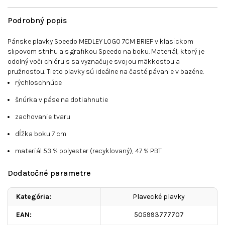
Podrobný popis
Pánske plavky Speedo MEDLEY LOGO 7CM BRIEF v klasickom
slipovom strihu a s grafikou Speedo na boku. Materiál, ktorý je
odolný voči chlóru s sa vyznačuje svojou mäkkosťou a
pružnosťou. Tieto plavky sú ideálne na časté pávanie v bazéne.
rýchloschnúce
šnúrka v páse na dotiahnutie
zachovanie tvaru
dĺžka boku 7 cm
materiál 53 % polyester (recyklovaný), 47 % PBT
Dodatočné parametre
Kategória
:
Plavecké plavky
EAN
:
505993777707