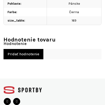
Pohlavie
:
Pánske
Farba
:
Čierna
size_table
:
169
Hodnotenie tovaru
Pridať hodnotenie
Z
á
p
ä
t