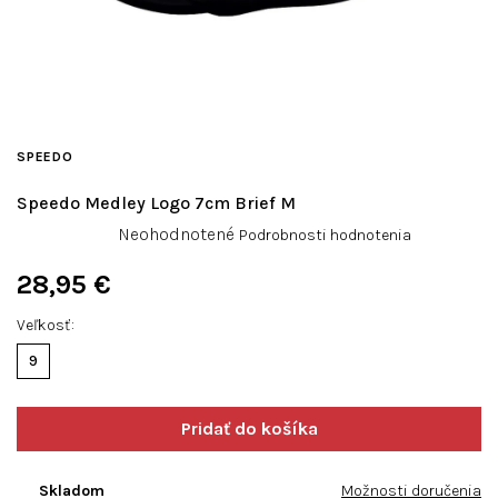
SPEEDO
Speedo Medley Logo 7cm Brief M
Priemerné
Neohodnotené
Podrobnosti hodnotenia
hodnotenie
produktu
28,95 €
je
Jednotková
0,0
Veľkosť
cena:
z
9
5
hviezdičiek.
Skladom
Možnosti doručenia