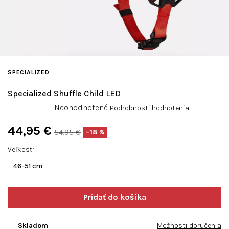
SPECIALIZED
Specialized Shuffle Child LED
Priemerné
Neohodnotené
Podrobnosti hodnotenia
hodnotenie
produktu
44,95 €
54,95 €
–18 %
je
Jednotková
0,0
Veľkosť
cena:
z
46-51 cm
5
hviezdičiek.
Skladom
Možnosti doručenia