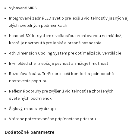
Vybavené MIPS
Integrované zadné LED svetlo pre lepšiu viditeľnosť v jasných aj
zlých svetelných podmienkach
Headset SX fit system s veľkosťou orientovanou na mládež,
ktorá je navrhnutá pre ľahké a presné nasadenie
4th Dimension Cooling System pre optimalizáciu ventilácie
In-molded shell zlepšuje pevnosť a znižuje hmotnosť
Rozdeľovač pásu Tri-Fix pre lepší komfort a jednoduché
nastavenie popruhu
Reflexné popruhy pre zvýšenú viditeľnosť za zhoršených
svetelných podmienok
Štýlový, mladistvý dizajn
Vrátane patentovaného pripínacieho priezoru
Dodatočné parametre