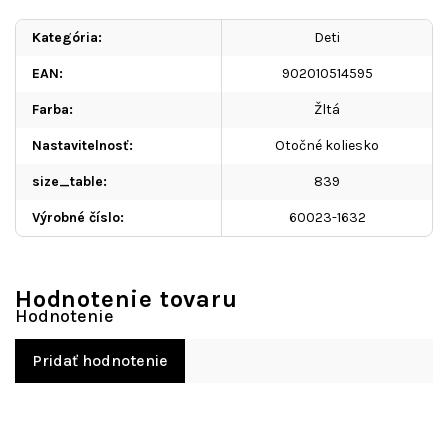
Kategória
:
Deti
EAN
:
902010514595
Farba
:
Žltá
Nastavitelnosť
:
Otočné koliesko
size_table
:
839
Výrobné číslo
:
60023-1632
Hodnotenie tovaru
Pridať hodnotenie