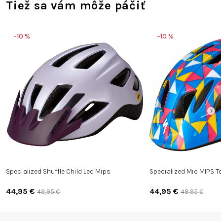
Tiež sa vám môže páčiť
–10 %
–10 %
Specialized Shuffle Child Led Mips
Specialized Mio MIPS T
44,95 €
44,95 €
49,95 €
49,95 €
Z