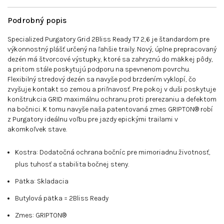
Podrobný popis
Specialized Purgatory Grid 2Bliss Ready T7 2,6 je štandardom pre
výkonnostný plášť určený na ľahšie traily. Nový, úplne prepracovaný
dezén má štvorcové výstupky, ktoré sa zahryznú do mäkkej pôdy,
a pritom stále poskytujú podporu na spevnenom povrchu.
Flexibilný stredový dezén sa navyše pod brzdením vyklopí, čo
zvyšuje kontakt so zemou a priľnavosť. Pre pokoj v duši poskytuje
konštrukcia GRID maximálnu ochranu proti prerezaniu a defektom
na bočnici. K tomu navyše naša patentovaná zmes GRIPTON® robí
z Purgatory ideálnu voľbu pre jazdy epickými trailami v
akomkoľvek stave.
Kostra: Dodatočná ochrana bočníc pre mimoriadnu životnosť,
plus tuhosť a stabilita bočnej steny.
Pätka: Skladacia
Butylová pätka = 2Bliss Ready
Zmes: GRIPTON®