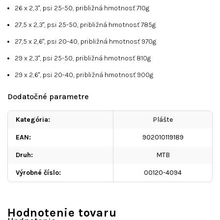
26 x 2,3", psi 25-50, približná hmotnosť 710g
27,5 x 2,3", psi 25-50, približná hmotnosť 785g
27,5 x 2,6", psi 20-40, približná hmotnosť 970g
29 x 2,3", psi 25-50, približná hmotnosť 810g
29 x 2,6", psi 20-40, približná hmotnosť 900g
Dodatočné parametre
Kategória
:
Plášte
EAN
:
902010119189
Druh
:
MTB
Výrobné číslo
:
00120-4094
Hodnotenie tovaru