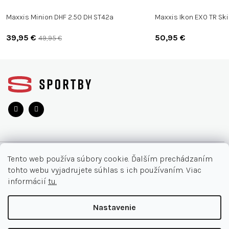
Maxxis Minion DHF 2.50 DH ST42a
Maxxis Ikon EXO TR Ski
39,95 €
50,95 €
49,95 €
Z
á
p
ä
t
i
e
O NÁKUPE
Tento web používa súbory cookie. Ďalším prechádzaním
tohto webu vyjadrujete súhlas s ich používaním. Viac
Moja objednávka
INFORMÁCIE
informácií
tu.
Najčastejšie otázky
O nás
KONTAKT
Nastavenie
Vrátenie tovaru
Akcie
Obchodné podmienky