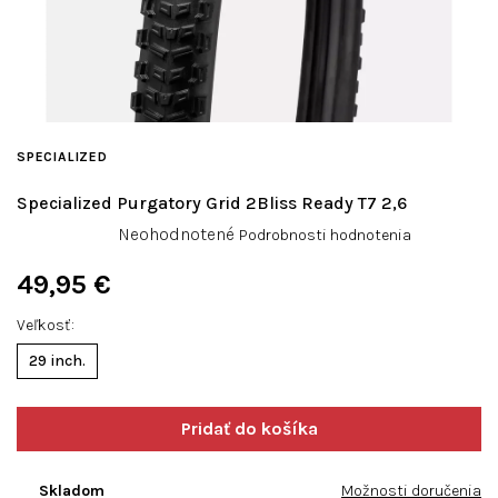
SPECIALIZED
Specialized Purgatory Grid 2Bliss Ready T7 2,6
Priemerné
Neohodnotené
Podrobnosti hodnotenia
hodnotenie
produktu
49,95 €
je
Jednotková
0,0
Veľkosť
cena:
z
29 inch.
5
hviezdičiek.
Skladom
Možnosti doručenia