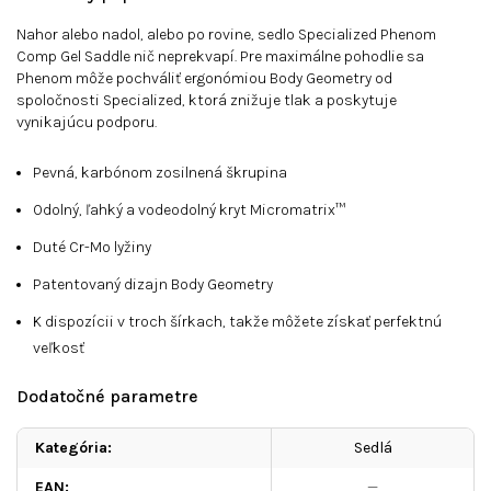
Nahor alebo nadol, alebo po rovine, sedlo Specialized Phenom
Comp Gel Saddle nič neprekvapí.
Pre maximálne pohodlie sa
Phenom môže pochváliť ergonómiou Body Geometry od
spoločnosti Specialized, ktorá znižuje tlak a poskytuje
vynikajúcu podporu.
Pevná, karbónom zosilnená škrupina
Odolný, ľahký a vodeodolný kryt Micromatrix™
Duté Cr-Mo lyžiny
Patentovaný dizajn Body Geometry
K dispozícii v troch šírkach, takže môžete získať perfektnú
veľkosť
Dodatočné parametre
Kategória
:
Sedlá
EAN
:
—