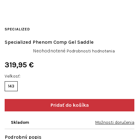
SPECIALIZED
Specialized Phenom Comp Gel Saddle
Priemerné
Neohodnotené
Podrobnosti hodnotenia
hodnotenie
produktu
319,95 €
je
Jednotková
0,0
Veľkosť
cena:
z
143
5
hviezdičiek.
Skladom
Možnosti doručenia
Podrobný popis