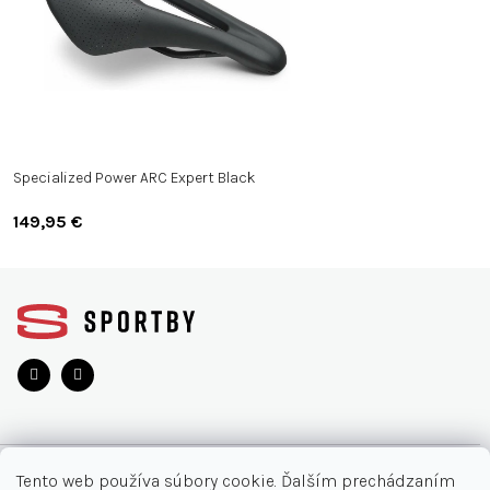
Specialized Power ARC Expert Black
149,95 €
Z
á
p
ä
t
i
e
O NÁKUPE
Tento web používa súbory cookie. Ďalším prechádzaním