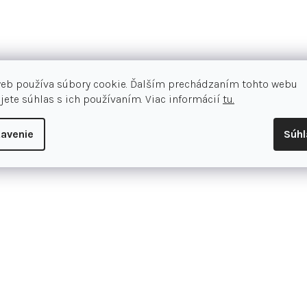
Marzocchi Bomber, vysoký výkon 
Ľahká a pevná jednorýchlostná sa
Rám: Specialized P.3, A1 Premium 
web používa súbory cookie. Ďalším prechádzaním tohto webu
Single Speed or Geared Compatible
jete súhlas s ich používaním. Viac informácií
tu.
Compatible
avenie
Súh
Sedlová objímka: Alloy, single-bo
Odpruženie: Vidlica: Marzocchi B
Predná brzda: Radius CX7, Mecha
Zadná brzda: Sram Level T, Hydra
Kazeta: 13T
Reťaz: KMC Z1, 1/2x3/32", Single S
Kľuky: Specialized P.series, For
Prevodník: 30T