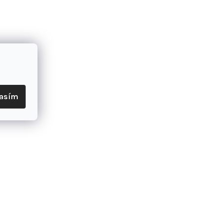
a možnosť ladenia.
da radu P.Series.
Alloy, 26", Fully Butted Tubing, Tapered Head Tube, BSA 73mm BB Shell, 12x
, 52mm CL, Internal cable routing, 30.9 Seat Tube, Dropper Post Compati
lasím
lt, 34.9mm
omber DJ, 26", 100mm Travel, Grip Damper, 1.5 Tapered Steerer, 15x100m
nical Disc, 160mm Rotor
ulic Disc, 160mm Rotor
peed
ged, 24mm Spindle, 52mm CL, 165mm Length