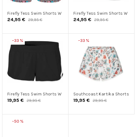
r
u
o
k
d
Firefly Tess Swim Shorts W
Firefly Tess Swim Shorts W
t
24,95 €
24,95 €
29,95 €
29,95 €
u
o
k
v
t
–33 %
–33 %
o
v
Firefly Tess Swim Shorts W
Southcoast Kartika Shorts
19,95 €
19,95 €
29,95 €
29,95 €
–50 %