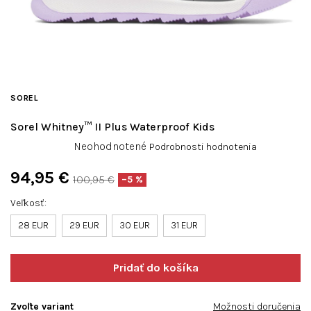
SOREL
Sorel Whitney™ II Plus Waterproof Kids
Priemerné
Neohodnotené
Podrobnosti hodnotenia
hodnotenie
produktu
94,95 €
100,95 €
–5 %
je
Jednotková
0,0
Veľkosť
cena:
z
28 EUR
29 EUR
30 EUR
31 EUR
5
hviezdičiek.
Zvoľte variant
Možnosti doručenia