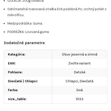
IZOLÁCIA: 200g izolácia.
Odnímateľná tvarovaná stielka EVA podobná PU, vrchný poťah z
mikroflísu.
Medzipodrážka: Guma.
PODRÁŽKA: Lisovaná guma
Dodatočné parametre
Kategória
:
Obuv jesenná a zimná
EAN
:
Zvoľte variant
Pohlavie
:
Detské
Dievčatá | Chlapci
:
Chlapci, Dievčatá
Farba
:
Sivá
size_table
:
1033