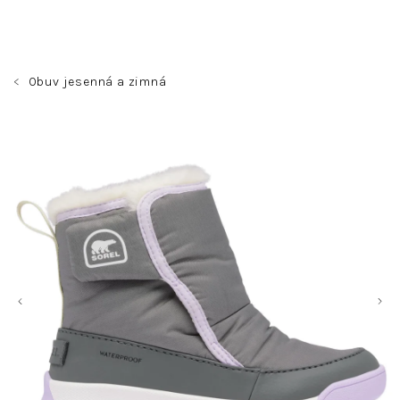
Prejsť
na
obsah
Obuv jesenná a zimná
Nákupný
Hľadať
Prihlásenie
košík