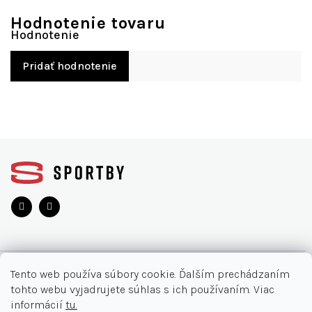
Hodnotenie tovaru
Pridať hodnotenie
Z
á
p
ä
t
i
e
O NÁKUPE
Tento web používa súbory cookie. Ďalším prechádzaním
tohto webu vyjadrujete súhlas s ich používaním. Viac
Moja objednávka
INFORMÁCIE
informácií
tu.