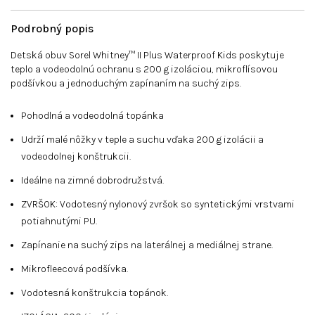
Podrobný popis
Detská obuv Sorel Whitney™ II Plus Waterproof Kids poskytuje
teplo a vodeodolnú ochranu s 200 g izoláciou, mikroflísovou
podšívkou a jednoduchým zapínaním na suchý zips.
Pohodlná a vodeodolná topánka
Udrží malé nôžky v teple a suchu vďaka 200 g izolácii a
vodeodolnej konštrukcii.
Ideálne na zimné dobrodružstvá.
ZVRŠOK: Vodotesný nylonový zvršok so syntetickými vrstvami
potiahnutými PU.
Zapínanie na suchý zips na laterálnej a mediálnej strane.
Mikrofleecová podšívka.
Vodotesná konštrukcia topánok.