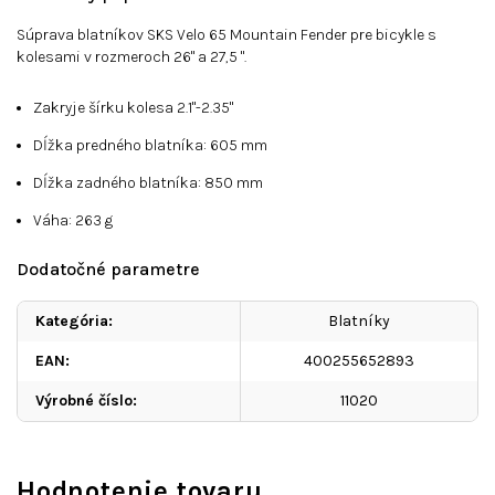
Súprava blatníkov SKS Velo 65 Mountain Fender pre bicykle s
kolesami v rozmeroch 26" a 27,5 ".
Zakryje šírku kolesa 2.1"-2.35"
Dĺžka predného blatníka: 605 mm
Dĺžka zadného blatníka: 850 mm
Váha: 263 g
Dodatočné parametre
Kategória
:
Blatníky
EAN
:
400255652893
Výrobné číslo
:
11020
Hodnotenie tovaru