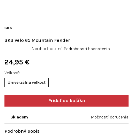
SKS
SKS Velo 65 Mountain Fender
Priemerné
Neohodnotené
Podrobnosti hodnotenia
hodnotenie
produktu
24,95 €
je
Jednotková
0,0
Veľkosť
cena:
z
Univerzálna veľkosť
5
hviezdičiek.
Skladom
Možnosti doručenia
Podrobný popis