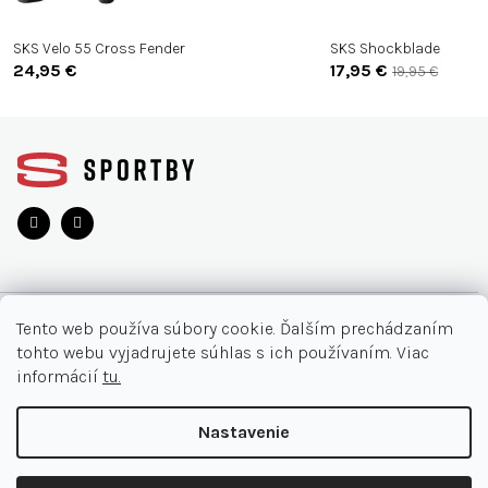
SKS Velo 55 Cross Fender
SKS Shockblade
24,95 €
17,95 €
19,95 €
Z
á
p
ä
t
i
e
O NÁKUPE
Tento web používa súbory cookie. Ďalším prechádzaním
tohto webu vyjadrujete súhlas s ich používaním. Viac
Moja objednávka
INFORMÁCIE
informácií
tu.
Najčastejšie otázky
O nás
KONTAKT
Nastavenie
Vrátenie tovaru
Akcie
Obchodné podmienky
044/32 40 321
Copyright 2026
SPORTBY.SK
. Všetky práva vyhradené.