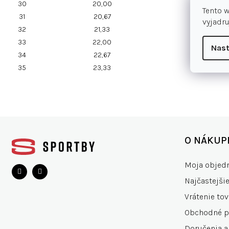
30
20,00
Tento 
31
20,67
vyjadru
32
21,33
33
22,00
Nast
34
22,67
35
23,33
Z
á
O NÁKUP
p
ä
Moja objed
t
Najčastejši
i
e
Vrátenie tov
Obchodné 
Doručenia a