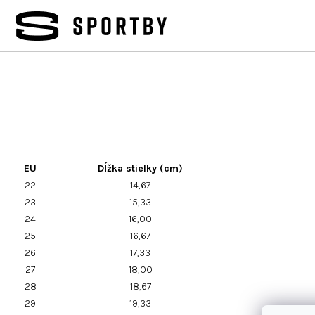
Prejsť
na
obsah
EU
Dĺžka stielky (cm)
22
14,67
23
15,33
24
16,00
25
16,67
26
17,33
27
18,00
28
18,67
29
19,33