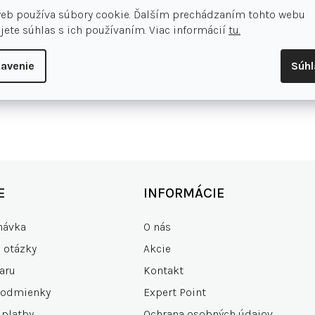
web používa súbory cookie. Ďalším prechádzaním tohto webu
jete súhlas s ich používaním. Viac informácií
tu.
avenie
Súh
E
INFORMÁCIE
návka
O nás
e otázky
Akcie
aru
Kontakt
podmienky
Expert Point
 platby
Ochrana osobných údajov